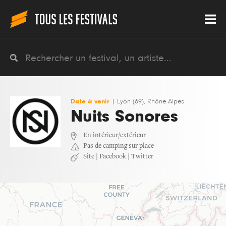
Date à venir
|
Lyon (69), Rhône Alpes
Nuits Sonores
En intérieur/extérieur
Pas de camping sur place
Site
|
Facebook
|
Twitter