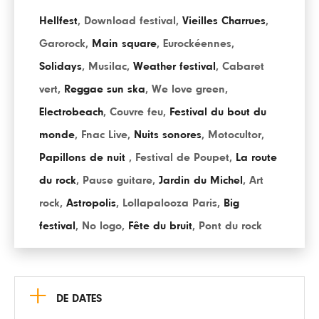
Hellfest
,
Download festival
,
Vieilles Charrues
,
Garorock
,
Main square
,
Eurockéennes
,
Solidays
,
Musilac
,
Weather festival
,
Cabaret
vert
,
Reggae sun ska
,
We love green
,
Electrobeach
,
Couvre feu
,
Festival du bout du
monde
,
Fnac Live
,
Nuits sonores
,
Motocultor
,
Papillons de nuit
,
Festival de Poupet
,
La route
du rock
,
Pause guitare
,
Jardin du Michel
,
Art
rock
,
Astropolis
,
Lollapalooza Paris
,
Big
festival
,
No logo
,
Fête du bruit
,
Pont du rock
+
DE DATES