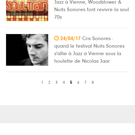
Jazz à Vienne, Woodstower &
Nuits Sonores font revivre la soul
70s

24/04/17
Cris Sonores :
quand le festival Nuits Sonores
s'allie à Jazz à Vienne sous la
houlette de Nicolas Jaar
1
2
3
4
5
6
7
8