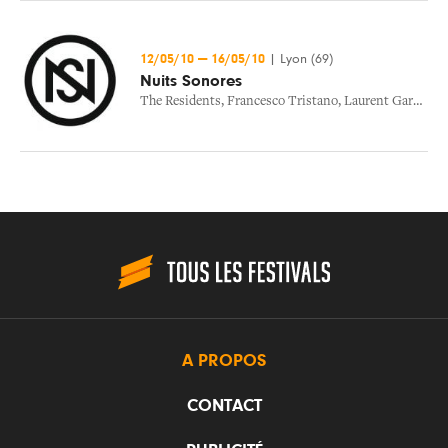
12/05/10
—
16/05/10
|
Lyon (69)
Nuits Sonores
The Residents
,
Francesco Tristano
,
Laurent Garnier
,
C
A PROPOS
CONTACT