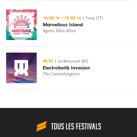
14/05/16
—
15/05/16
|
Torcy (77)
Marvellous Island
Agoria
,
Ellen Allien
09/07
|
Le Beausset (83)
Electrobotik Invasion
The Cunninlynguists