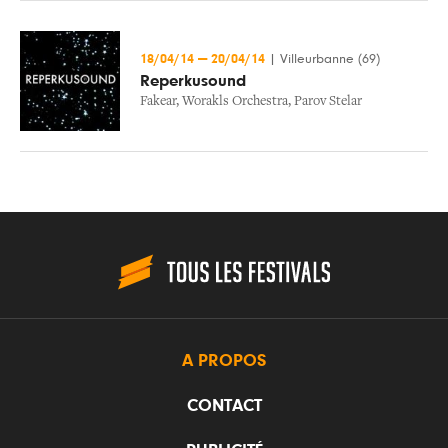
18/04/14
—
20/04/14
|
Villeurbanne (69)
Reperkusound
Fakear
,
Worakls Orchestra
,
Parov Stelar
A PROPOS
CONTACT