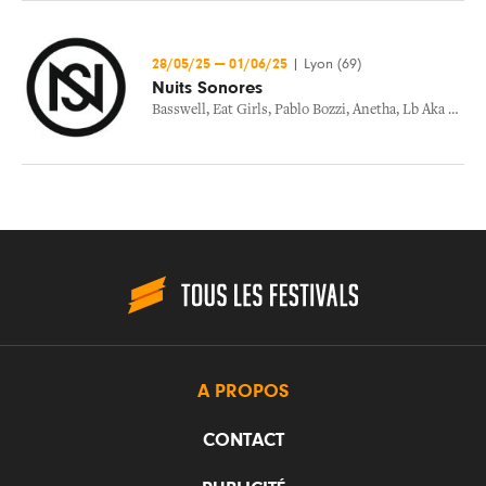
28/05/25
—
01/06/25
|
Lyon (69)
Nuits Sonores
Basswell
,
Eat Girls
,
Pablo Bozzi
,
Anetha
,
Lb Aka Labat
A PROPOS
CONTACT