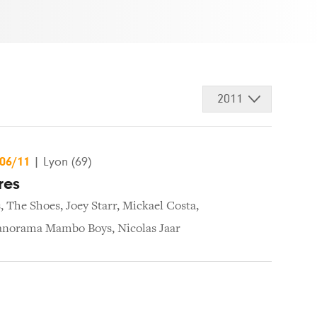
2011
/06/11
|
Lyon (69)
res
s
,
The Shoes
,
Joey Starr
,
Mickael Costa
,
anorama Mambo Boys
,
Nicolas Jaar