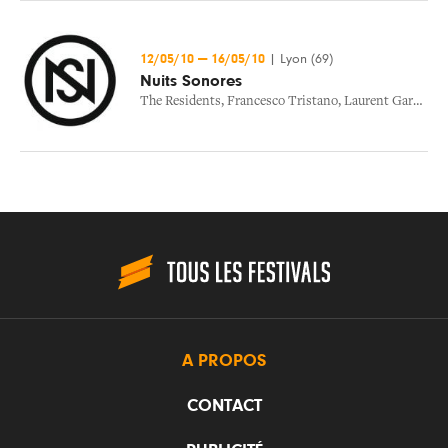
12/05/10
—
16/05/10
|
Lyon (69)
Nuits Sonores
The Residents
,
Francesco Tristano
,
Laurent Garnier
,
C
A PROPOS
CONTACT