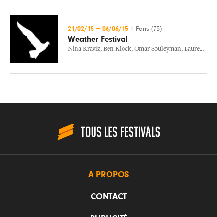
21/02/15
—
06/06/15
|
Paris (75)
Weather Festival
Nina Kraviz
,
Ben Klock
,
Omar Souleyman
,
Laurent Garnier
A PROPOS
CONTACT