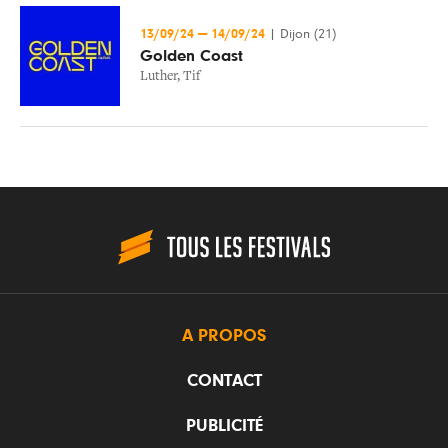
13/09/24
—
14/09/24
|
Dijon (21)
Golden Coast
Luther
,
Tif
A PROPOS
CONTACT
PUBLICITÉ