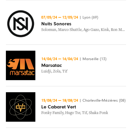
07/05/24
—
12/05/24
|
Lyon (69)
Nuits Sonores
Solomun
,
Marco Shuttle
,
Ago Gazo
,
Kink
,
Ron Morelli
14/06/24
—
16/06/24
|
Marseille (13)
Marsatac
Luidji
,
Zola
,
Tif
15/08/24
—
18/08/24
|
Charleville-Mézières (08)
Le Cabaret Vert
Fonky Family
,
Hugo Tsr
,
Tif
,
Shaka Ponk