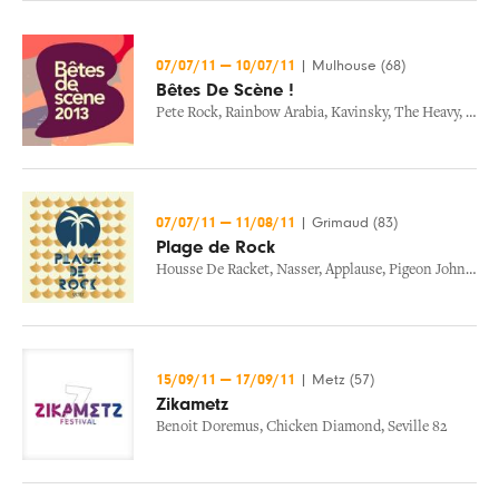
07/07/11
—
10/07/11
|
Mulhouse (68)
Bêtes De Scène !
Pete Rock
,
Rainbow Arabia
,
Kavinsky
,
The Heavy
,
Jeser
07/07/11
—
11/08/11
|
Grimaud (83)
Plage de Rock
Housse De Racket
,
Nasser
,
Applause
,
Pigeon John
,
Col
15/09/11
—
17/09/11
|
Metz (57)
Zikametz
Benoit Doremus
,
Chicken Diamond
,
Seville 82