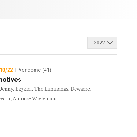
2022
/10/22
|
Vendôme (41)
otives
 Jenny
,
Ez3kiel
,
The Liminanas
,
Dewaere
,
Death
,
Antoine Wielemans