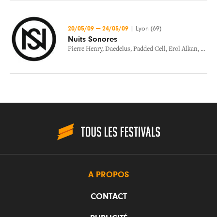
20/05/09
—
24/05/09
|
Lyon (69)
Nuits Sonores
Pierre Henry
,
Daedelus
,
Padded Cell
,
Erol Alkan
,
Brodi
A PROPOS
CONTACT