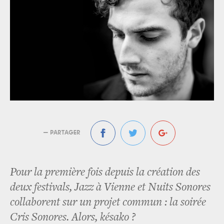
— PARTAGER
Pour la première fois depuis la création des
deux festivals, Jazz à Vienne et Nuits Sonores
collaborent sur un projet commun : la soirée
Cris Sonores. Alors, késako ?