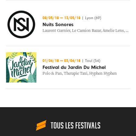
08/05/18
—
13/05/18
|
Lyon (69)
Nuits Sonores
Laurent Garnier
,
Le Camion Bazar
,
Amelie Lens
,
Jerem
01/06/18
—
03/06/18
|
Toul (54)
Festival du Jardin Du Michel
Polo & Pan
,
Therapie Taxi
,
Hyphen Hyphen