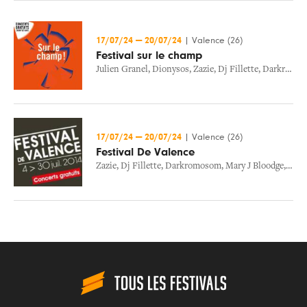
17/07/24
—
20/07/24
|
Valence (26)
Festival sur le champ
Julien Granel
,
Dionysos
,
Zazie
,
Dj Fillette
,
Darkromosom
17/07/24
—
20/07/24
|
Valence (26)
Festival De Valence
Zazie
,
Dj Fillette
,
Darkromosom
,
Mary J Bloodge
,
Von 