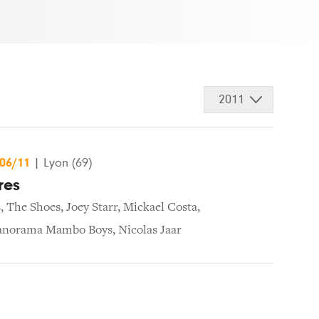
2011
/06/11
|
Lyon (69)
res
s
,
The Shoes
,
Joey Starr
,
Mickael Costa
,
anorama Mambo Boys
,
Nicolas Jaar