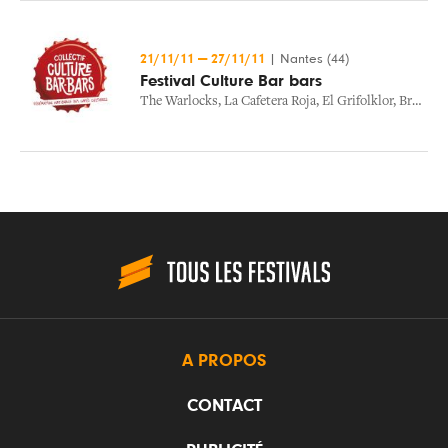
21/11/11
—
27/11/11
|
Nantes (44)
Festival Culture Bar bars
The Warlocks
,
La Cafetera Roja
,
El Grifolklor
,
Bruxisme
A PROPOS
CONTACT