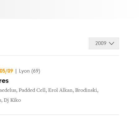
2009
/05/09
|
Lyon (69)
res
aedelus
,
Padded Cell
,
Erol Alkan
,
Brodinski
,
s
,
Dj Kiko