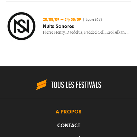
20/05/09
—
24/05/09
|
Lyon (69)
Nuits Sonores
Pierre Henry
,
Daedelus
,
Padded Cell
,
Erol Alkan
,
Brodi
A PROPOS
CONTACT