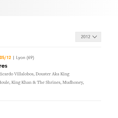
2012
/05/12
|
Lyon (69)
res
Ricardo Villalobos
,
Douster Aka King
Houle
,
King Khan & The Shrines
,
Mudhoney
,