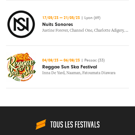
17/05/23
—
21/05/23
|
Lyon (69)
Nuits Sonores
Justine Forever
,
Channel One
,
Charlotte Adigery
,
Deen
04/08/23
—
06/08/23
|
Pessac (33)
Reggae Sun Ska Festival
Inna De Yard
,
Naaman
,
Fatoumata Diawara