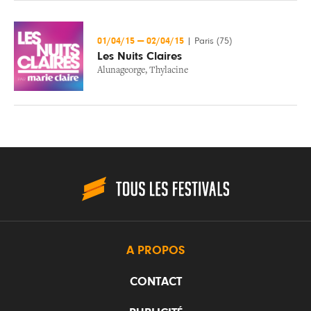
01/04/15
—
02/04/15
|
Paris (75)
Les Nuits Claires
Alunageorge
,
Thylacine
A PROPOS
CONTACT