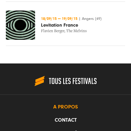
18/09/15
—
19/09/15
|
Angers (49)
Levitation France
Flavien Berger
,
The Melvins
A PROPOS
CONTACT