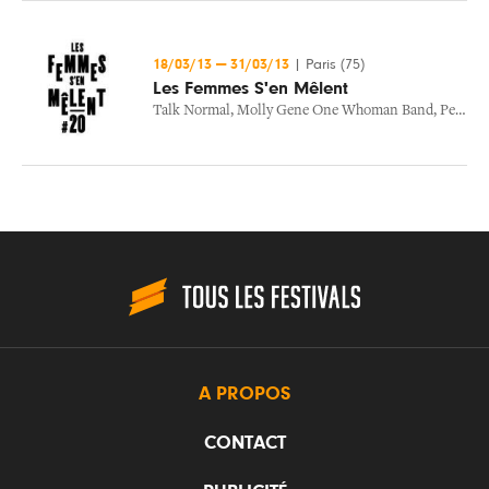
18/03/13
—
31/03/13
|
Paris (75)
Les Femmes S'en Mêlent
Talk Normal
,
Molly Gene One Whoman Band
,
Peau
,
M
A PROPOS
CONTACT