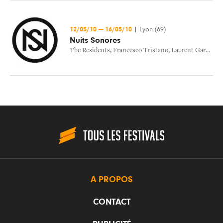
12/05/10
—
16/05/10
|
Lyon (69)
Nuits Sonores
The Residents
,
Francesco Tristano
,
Laurent Garnier
,
C
A PROPOS
CONTACT