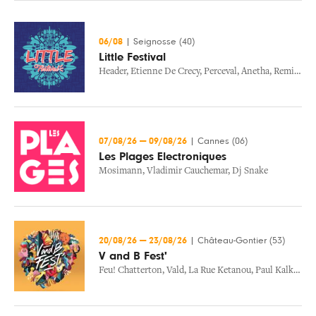
06/08
|
Seignosse (40)
Little Festival
Header
,
Etienne De Crecy
,
Perceval
,
Anetha
,
Remi Siku
07/08/26
—
09/08/26
|
Cannes (06)
Les Plages Electroniques
Mosimann
,
Vladimir Cauchemar
,
Dj Snake
20/08/26
—
23/08/26
|
Château-Gontier (53)
V and B Fest'
Feu! Chatterton
,
Vald
,
La Rue Ketanou
,
Paul Kalkbrenner