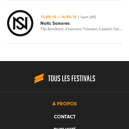
12/05/10
—
16/05/10
|
Lyon (69)
Nuits Sonores
The Residents
,
Francesco Tristano
,
Laurent Garnier
,
C
A PROPOS
CONTACT