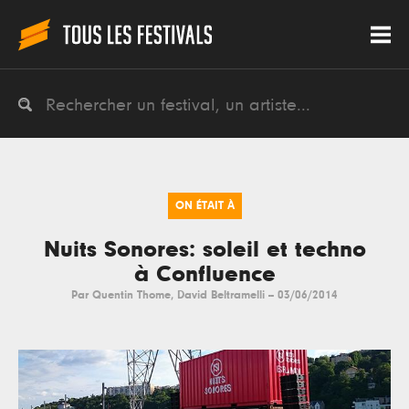
ON ÉTAIT À
Nuits Sonores: soleil et techno
à Confluence
Par
Quentin Thome
,
David Beltramelli
--
03/06/2014