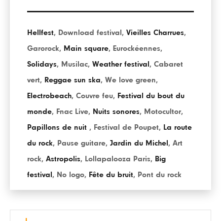
Hellfest
,
Download festival
,
Vieilles Charrues
,
Garorock
,
Main square
,
Eurockéennes
,
Solidays
,
Musilac
,
Weather festival
,
Cabaret
vert
,
Reggae sun ska
,
We love green
,
Electrobeach
,
Couvre feu
,
Festival du bout du
monde
,
Fnac Live
,
Nuits sonores
,
Motocultor
,
Papillons de nuit
,
Festival de Poupet
,
La route
du rock
,
Pause guitare
,
Jardin du Michel
,
Art
rock
,
Astropolis
,
Lollapalooza Paris
,
Big
festival
,
No logo
,
Fête du bruit
,
Pont du rock