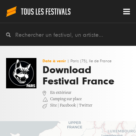
Date à venir
|
Paris (75), Ile de France
Download
Festival France
En extérieur
Camping sur place
Site
|
Facebook
|
Twitter