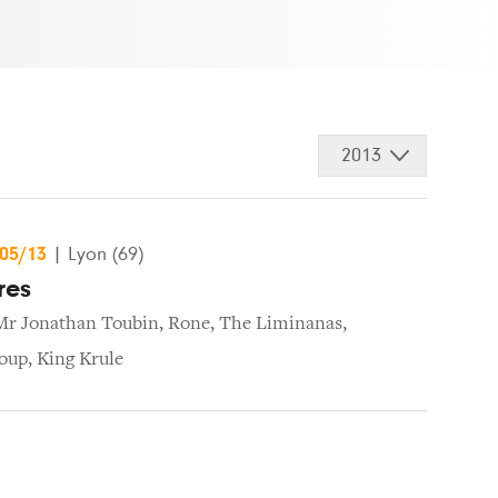
2013
/05/13
|
Lyon (69)
res
Mr Jonathan Toubin
,
Rone
,
The Liminanas
,
oup
,
King Krule