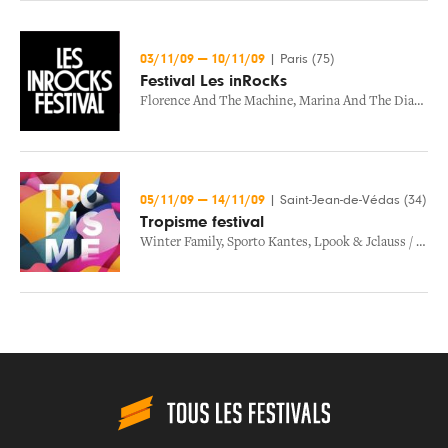
03/11/09
—
10/11/09
|
Paris (75)
Festival Les inRocKs
Florence And The Machine
,
Marina And The Diamonds
05/11/09
—
14/11/09
|
Saint-Jean-de-Védas (34)
Tropisme festival
Winter Family
,
Sporto Kantes
,
Lpook & Jclauss / Stimuline