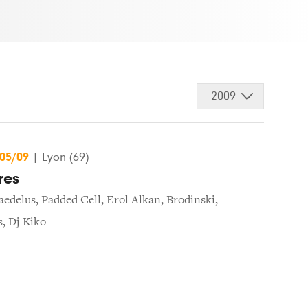
2009
/05/09
|
Lyon (69)
res
aedelus
,
Padded Cell
,
Erol Alkan
,
Brodinski
,
s
,
Dj Kiko