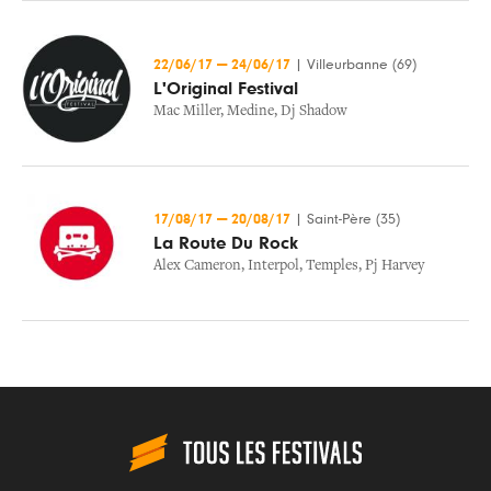
22/06/17
—
24/06/17
|
Villeurbanne (69)
L'Original Festival
Mac Miller
,
Medine
,
Dj Shadow
17/08/17
—
20/08/17
|
Saint-Père (35)
La Route Du Rock
Alex Cameron
,
Interpol
,
Temples
,
Pj Harvey