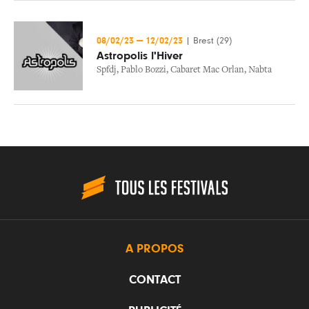
08/02/23
—
12/02/23
|
Brest (29)
Astropolis l'Hiver
Spfdj
,
Pablo Bozzi
,
Cabaret Mac Orlan
,
Nabta
A PROPOS
CONTACT