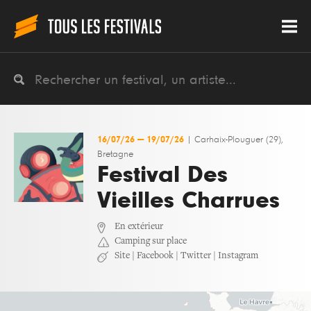
16/07/26
—
19/07/26
|
Carhaix-Plouguer (29),
Bretagne
Festival Des
Vieilles Charrues
En extérieur
Camping sur place
Site
|
Facebook
|
Twitter
|
Instagram