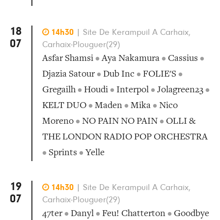
18

14h30
|
Site De Kerampuil A Carhaix,
07
Carhaix-Plouguer(29)
Asfar Shamsi
•
Aya Nakamura
•
Cassius
•
Djazia Satour
•
Dub Inc
•
FOLIE'S
•
Gregailh
•
Houdi
•
Interpol
•
Jolagreen23
•
KELT DUO
•
Maden
•
Mika
•
Nico
Moreno
•
NO PAIN NO PAIN
•
OLLI &
THE LONDON RADIO POP ORCHESTRA
•
Sprints
•
Yelle
19

14h30
|
Site De Kerampuil A Carhaix,
07
Carhaix-Plouguer(29)
47ter
•
Danyl
•
Feu! Chatterton
•
Goodbye