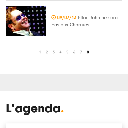

09/07/13
Elton John ne sera
pas aux Charrues
1
2
3
4
5
6
7
8
L'agenda
.