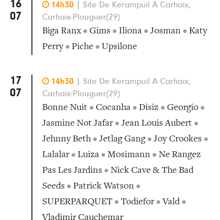
16

14h30
|
Site De Kerampuil A Carhaix,
07
Carhaix-Plouguer(29)
Biga Ranx
•
Gims
•
Iliona
•
Josman
•
Katy
Perry
•
Piche
•
Upsilone
17

14h30
|
Site De Kerampuil A Carhaix,
07
Carhaix-Plouguer(29)
Bonne Nuit
•
Cocanha
•
Disiz
•
Georgio
•
Jasmine Not Jafar
•
Jean Louis Aubert
•
Jehnny Beth
•
Jetlag Gang
•
Joy Crookes
•
Lalalar
•
Luiza
•
Mosimann
•
Ne Rangez
Pas Les Jardins
•
Nick Cave & The Bad
Seeds
•
Patrick Watson
•
SUPERPARQUET
•
Todiefor
•
Vald
•
Vladimir Cauchemar