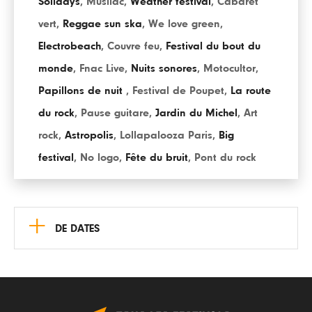
Solidays
,
Musilac
,
Weather festival
,
Cabaret
vert
,
Reggae sun ska
,
We love green
,
Electrobeach
,
Couvre feu
,
Festival du bout du
monde
,
Fnac Live
,
Nuits sonores
,
Motocultor
,
Papillons de nuit
,
Festival de Poupet
,
La route
du rock
,
Pause guitare
,
Jardin du Michel
,
Art
rock
,
Astropolis
,
Lollapalooza Paris
,
Big
festival
,
No logo
,
Fête du bruit
,
Pont du rock
+
DE DATES