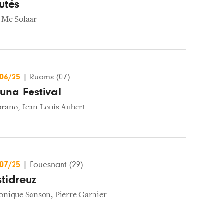
utés
,
Mc Solaar
/06/25
|
Ruoms (07)
una Festival
prano
,
Jean Louis Aubert
/07/25
|
Fouesnant (29)
stidreuz
onique Sanson
,
Pierre Garnier