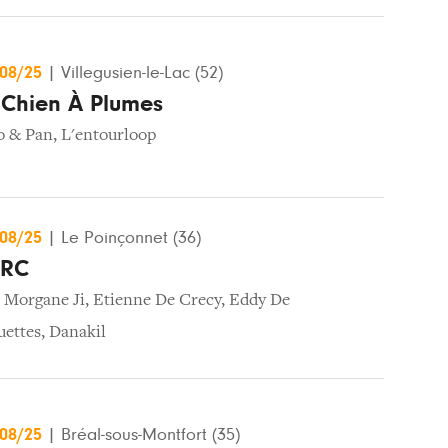
/08/25
|
Villegusien-le-Lac (52)
e Chien À Plumes
o & Pan
,
L'entourloop
/08/25
|
Le Poinçonnet (36)
ARC
,
Morgane Ji
,
Etienne De Crecy
,
Eddy De
uettes
,
Danakil
/08/25
|
Bréal-sous-Montfort (35)