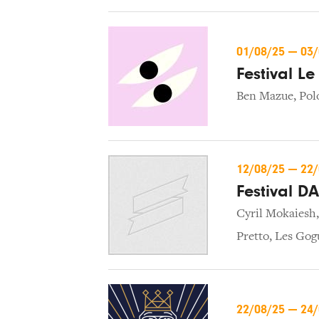
01/08/25
—
03
Festival L
Ben Mazue
,
Pol
12/08/25
—
22
Festival D
Cyril Mokaiesh
Pretto
,
Les Gog
22/08/25
—
24