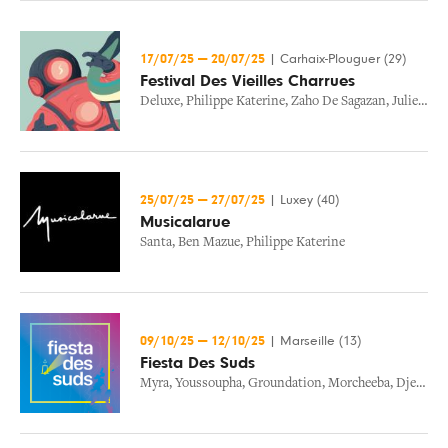
17/07/25
—
20/07/25
|
Carhaix-Plouguer (29)
Festival Des Vieilles Charrues
Deluxe
,
Philippe Katerine
,
Zaho De Sagazan
,
Julien Dore
25/07/25
—
27/07/25
|
Luxey (40)
Musicalarue
Santa
,
Ben Mazue
,
Philippe Katerine
09/10/25
—
12/10/25
|
Marseille (13)
Fiesta Des Suds
Myra
,
Youssoupha
,
Groundation
,
Morcheeba
,
Djeuhdjoah