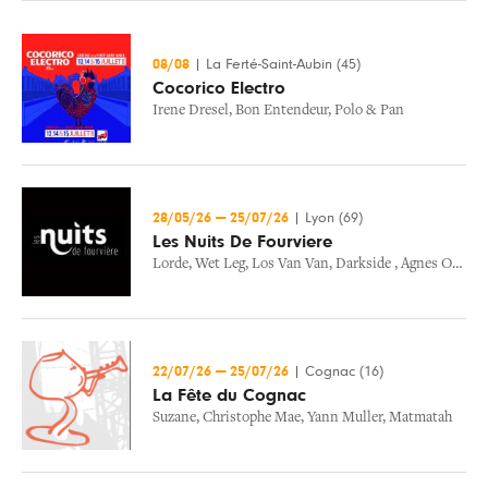
08/08
|
La Ferté-Saint-Aubin (45)
Cocorico Electro
Irene Dresel
,
Bon Entendeur
,
Polo & Pan
28/05/26
—
25/07/26
|
Lyon (69)
Les Nuits De Fourviere
Lorde
,
Wet Leg
,
Los Van Van
,
Darkside
,
Agnes Obel
,
P
22/07/26
—
25/07/26
|
Cognac (16)
La Fête du Cognac
Suzane
,
Christophe Mae
,
Yann Muller
,
Matmatah