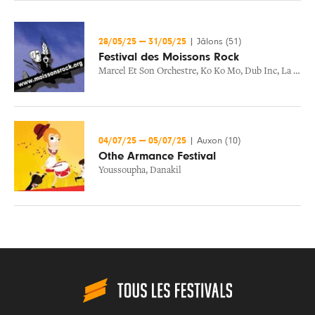
28/05/25
—
31/05/25
|
Jâlons (51)
Festival des Moissons Rock
Marcel Et Son Orchestre
,
Ko Ko Mo
,
Dub Inc
,
La Vache Qui Rock
04/07/25
—
05/07/25
|
Auxon (10)
Othe Armance Festival
Youssoupha
,
Danakil