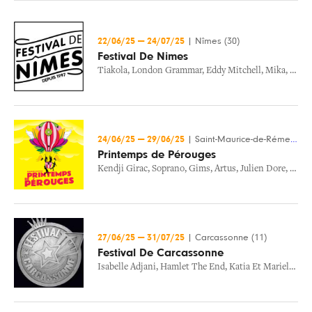
22/06/25
—
24/07/25
|
Nîmes (30)
Festival De Nimes
Tiakola
,
London Grammar
,
Eddy Mitchell
,
Mika
,
Korn
24/06/25
—
29/06/25
|
Saint-Maurice-de-Rémens (01)
Printemps de Pérouges
Kendji Girac
,
Soprano
,
Gims
,
Artus
,
Julien Dore
,
Eddy 
27/06/25
—
31/07/25
|
Carcassonne (11)
Festival De Carcassonne
Isabelle Adjani
,
Hamlet The End
,
Katia Et Marielle Labeque