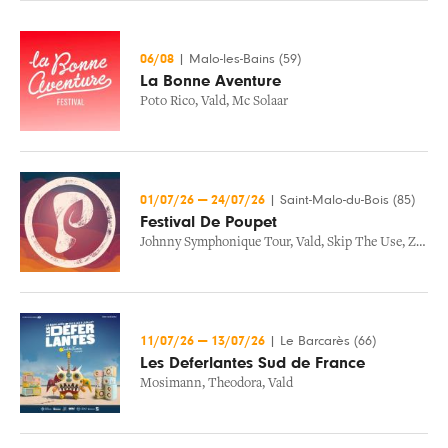
06/08
|
Malo-les-Bains (59)
La Bonne Aventure
Poto Rico
,
Vald
,
Mc Solaar
01/07/26
—
24/07/26
|
Saint-Malo-du-Bois (85)
Festival De Poupet
Johnny Symphonique Tour
,
Vald
,
Skip The Use
,
Zz Top
11/07/26
—
13/07/26
|
Le Barcarès (66)
Les Deferlantes Sud de France
Mosimann
,
Theodora
,
Vald