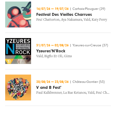
16/07/26
—
19/07/26
|
Carhaix-Plouguer (29)
Festival Des Vieilles Charrues
Feu! Chatterton
,
Aya Nakamura
,
Vald
,
Katy Perry
31/07/26
—
02/08/26
|
Yzeures-sur-Creuse (37)
Yzeures'N'Rock
Vald
,
Bigflo Et Oli
,
Gims
20/08/26
—
23/08/26
|
Château-Gontier (53)
V and B Fest'
Paul Kalkbrenner
,
La Rue Ketanou
,
Vald
,
Feu! Chatterton