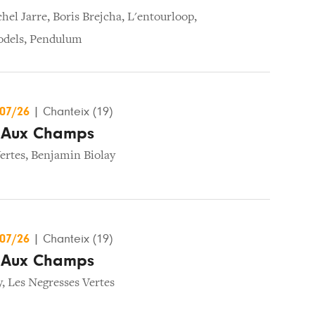
hel Jarre
,
Boris Brejcha
,
L'entourloop
,
odels
,
Pendulum
/07/26
|
Chanteix (19)
l Aux Champs
ertes
,
Benjamin Biolay
/07/26
|
Chanteix (19)
l Aux Champs
y
,
Les Negresses Vertes