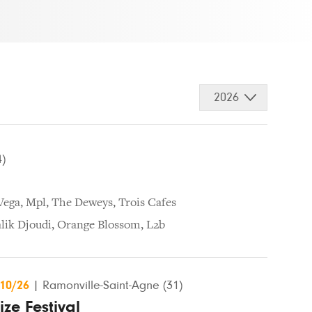
2026
4)
Vega
,
Mpl
,
The Deweys
,
Trois Cafes
lik Djoudi
,
Orange Blossom
,
L2b
/10/26
|
Ramonville-Saint-Agne (31)
ze Festival