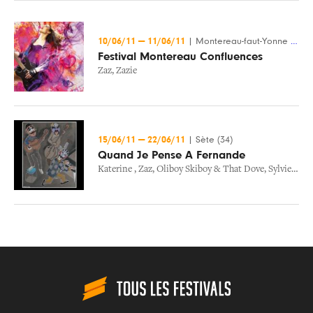
10/06/11
—
11/06/11
|
Montereau-faut-Yonne (77)
Festival Montereau Confluences
Zaz
,
Zazie
15/06/11
—
22/06/11
|
Sète (34)
Quand Je Pense A Fernande
Katerine
,
Zaz
,
Oliboy Skiboy & That Dove
,
Sylvie Vartan