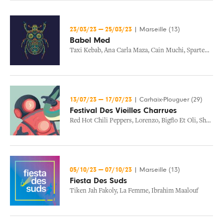
23/03/23
—
25/03/23
|
Marseille (13)
Babel Med
Taxi Kebab
,
Ana Carla Maza
,
Cain Muchi
,
Spartenza
,
De
13/07/23
—
17/07/23
|
Carhaix-Plouguer (29)
Festival Des Vieilles Charrues
Red Hot Chili Peppers
,
Lorenzo
,
Bigflo Et Oli
,
Shaka Ponk
05/10/23
—
07/10/23
|
Marseille (13)
Fiesta Des Suds
Tiken Jah Fakoly
,
La Femme
,
Ibrahim Maalouf