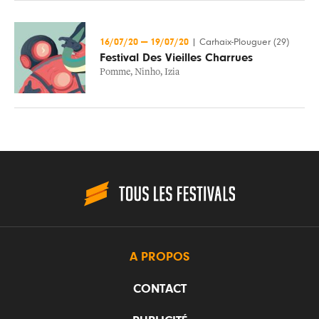
16/07/20
—
19/07/20
|
Carhaix-Plouguer (29)
Festival Des Vieilles Charrues
Pomme
,
Ninho
,
Izia
A PROPOS
CONTACT