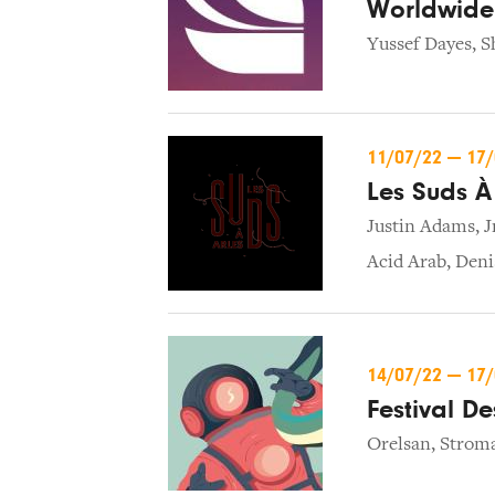
Worldwide 
Yussef Dayes
,
S
11/07/22
—
17
Les Suds À
Justin Adams
,
J
Acid Arab
,
Deni
14/07/22
—
17
Festival De
Orelsan
,
Strom