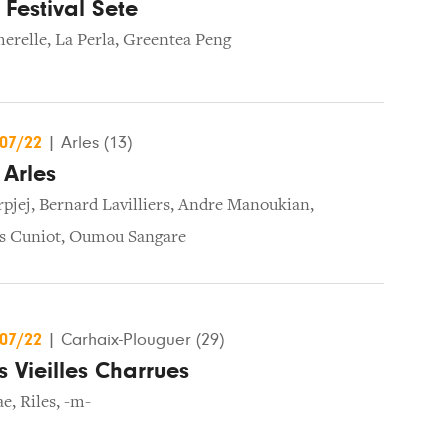
Festival Sete
herelle
,
La Perla
,
Greentea Peng
/07/22
|
Arles (13)
 Arles
rpjej
,
Bernard Lavilliers
,
Andre Manoukian
,
s Cuniot
,
Oumou Sangare
/07/22
|
Carhaix-Plouguer (29)
s Vieilles Charrues
ae
,
Riles
,
-m-