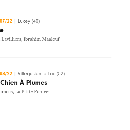
/07/22
|
Luxey (40)
ue
 Lavilliers
,
Ibrahim Maalouf
/08/22
|
Villegusien-le-Lac (52)
e Chien À Plumes
aracas
,
La P'tite Fumee