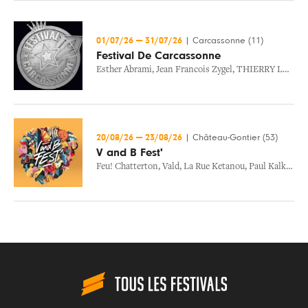
01/07/26
—
31/07/26
|
Carcassonne (11)
Festival De Carcassonne
Esther Abrami
,
Jean Francois Zygel
,
THIERRY LHERMITTE
20/08/26
—
23/08/26
|
Château-Gontier (53)
V and B Fest'
Feu! Chatterton
,
Vald
,
La Rue Ketanou
,
Paul Kalkbrenner