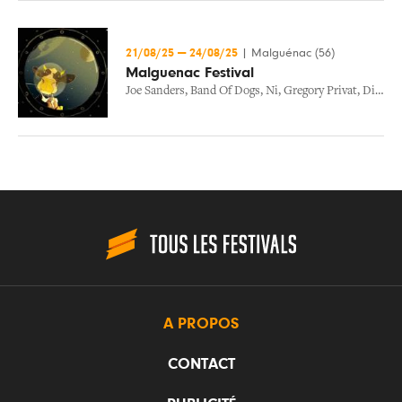
21/08/25
—
24/08/25
|
Malguénac (56)
Malguenac Festival
Joe Sanders
,
Band Of Dogs
,
Ni
,
Gregory Privat
,
Dick Annegarn
A PROPOS
CONTACT