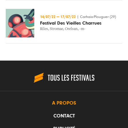
14/07/22
—
17/07/22
|
Carhaix-Plouguer (29)
Festival Des Vieilles Charrues
Riles
,
Stromae
,
Orelsan
,
-m-
A PROPOS
CONTACT