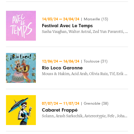
14/03/24
—
24/04/24
|
Marseille (13)
Festival Avec Le Temps
Sasha Vaughan
,
Walter Astral
,
Zed Yun Pavarotti
,
Dion
12/06/24
—
16/06/24
|
Toulouse (31)
Rio Loco Garonne
Mouss & Hakim
,
Acid Arab
,
Olivia Ruiz
,
Tif
,
Erik Truffaz
07/07/24
—
11/07/24
|
Grenoble (38)
Cabaret Frappé
Solann
,
Arash Sarkechik
,
Astereotypie
,
Fefe
,
Johan Papaconstantino