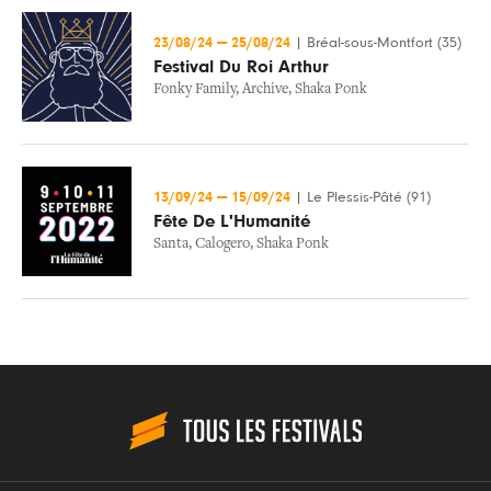
23/08/24
—
25/08/24
|
Bréal-sous-Montfort (35)
Festival Du Roi Arthur
Fonky Family
,
Archive
,
Shaka Ponk
13/09/24
—
15/09/24
|
Le Plessis-Pâté (91)
Fête De L'Humanité
Santa
,
Calogero
,
Shaka Ponk